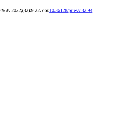
P&W
. 2022;(32):9-22. doi:
10.36128/priw.vi32.94