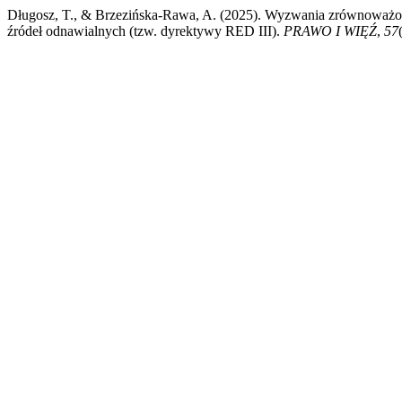
Długosz, T., & Brzezińska-Rawa, A. (2025). Wyzwania zrównoważon
źródeł odnawialnych (tzw. dyrektywy RED III).
PRAWO I WIĘŹ
,
57