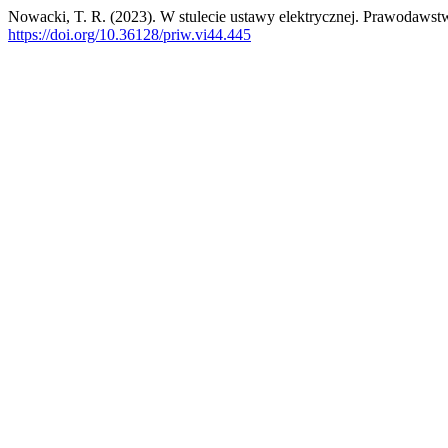
Nowacki, T. R. (2023). W stulecie ustawy elektrycznej. Prawodawstw
https://doi.org/10.36128/priw.vi44.445