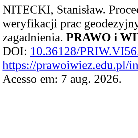
NITECKI, Stanisław. Proced
weryfikacji prac geodezyjn
zagadnienia.
PRAWO i W
DOI:
10.36128/PRIW.VI56
https://prawoiwiez.edu.pl/i
Acesso em: 7 aug. 2026.