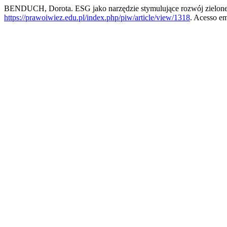
BENDUCH, Dorota. ESG jako narzędzie stymulujące rozwój zielonej 
https://prawoiwiez.edu.pl/index.php/piw/article/view/1318
. Acesso em