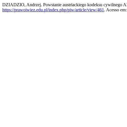
DZIADZIO, Andrzej. Powstanie austriackiego kodeksu cywilnego A
https://prawoiwiez.edu.pl/index.php/piw/article/view/461
. Acesso em: