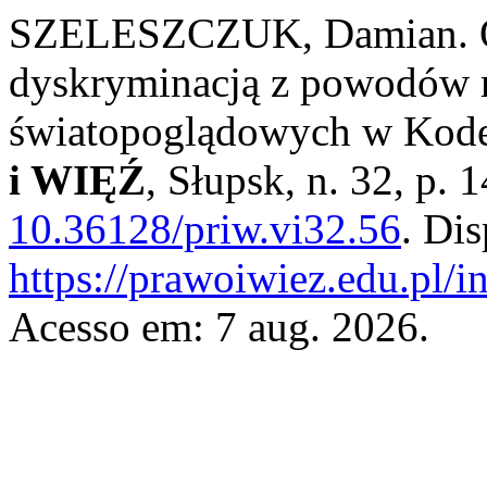
SZELESZCZUK, Damian. Och
dyskryminacją z powodów r
światopoglądowych w Kodek
i WIĘŹ
, Słupsk, n. 32, p.
10.36128/priw.vi32.56
. Di
https://prawoiwiez.edu.pl/i
Acesso em: 7 aug. 2026.