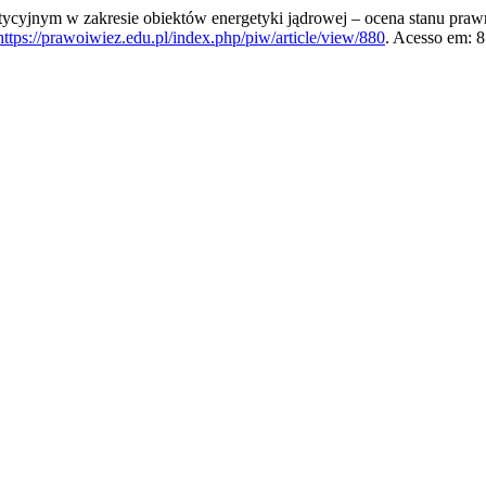
yjnym w zakresie obiektów energetyki jądrowej – ocena stanu pra
https://prawoiwiez.edu.pl/index.php/piw/article/view/880
. Acesso em: 8