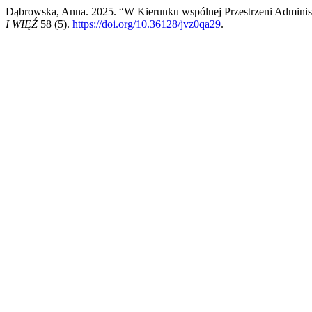
Dąbrowska, Anna. 2025. “W Kierunku wspólnej Przestrzeni Admin
I WIĘŹ
58 (5).
https://doi.org/10.36128/jvz0qa29
.