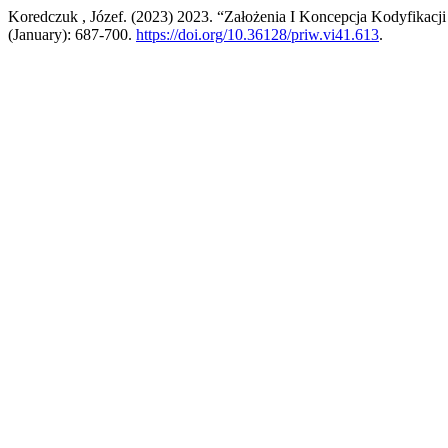
Koredczuk , Józef. (2023) 2023. “Założenia I Koncepcja Kodyfikac
(January): 687-700.
https://doi.org/10.36128/priw.vi41.613
.