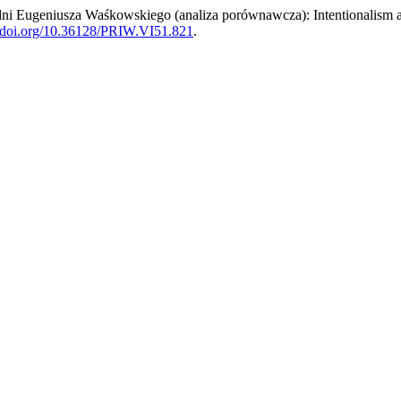
dni Eugeniusza Waśkowskiego (analiza porównawcza): Intentionalism 
//doi.org/10.36128/PRIW.VI51.821
.