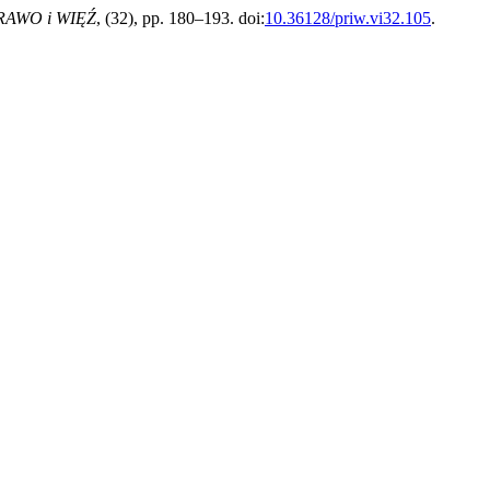
RAWO i WIĘŹ
, (32), pp. 180–193. doi:
10.36128/priw.vi32.105
.