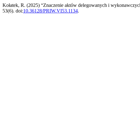
Kołatek, R. (2025) “Znaczenie aktów delegowanych i wykonawczych 
53(6). doi:
10.36128/PRIW.VI53.1134
.