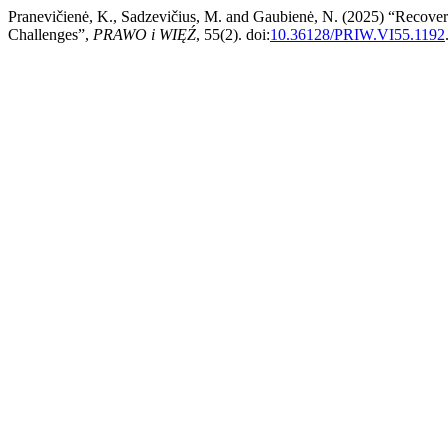
Pranevičienė, K., Sadzevičius, M. and Gaubienė, N. (2025) “Recover
Challenges”,
PRAWO i WIĘŹ
, 55(2). doi:
10.36128/PRIW.VI55.1192