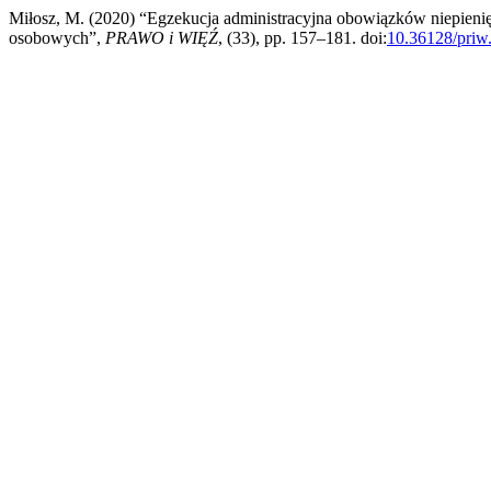
Miłosz, M. (2020) “Egzekucja administracyjna obowiązków niepien
osobowych”,
PRAWO i WIĘŹ
, (33), pp. 157–181. doi:
10.36128/priw