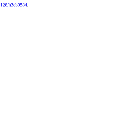
6128/h3eb9584
.