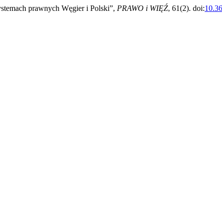
systemach prawnych Węgier i Polski”,
PRAWO i WIĘŹ
, 61(2). doi:
10.3