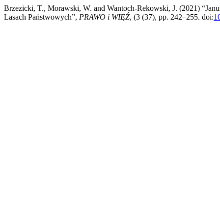
Brzezicki, T., Morawski, W. and Wantoch-Rekowski, J. (2021) “Ja
Lasach Państwowych”,
PRAWO i WIĘŹ
, (3 (37), pp. 242–255. doi:
1