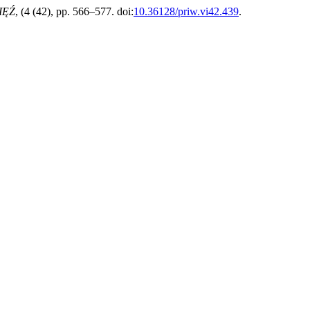
IĘŹ
, (4 (42), pp. 566–577. doi:
10.36128/priw.vi42.439
.