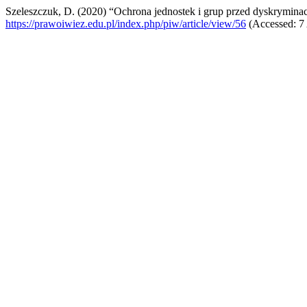
Szeleszczuk, D. (2020) “Ochrona jednostek i grup przed dyskrymina
https://prawoiwiez.edu.pl/index.php/piw/article/view/56
(Accessed: 7