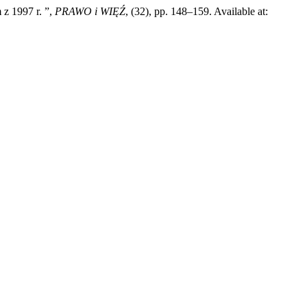
z 1997 r. ”,
PRAWO i WIĘŹ
, (32), pp. 148–159. Available at: