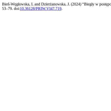
Bień-Węgłowska, I. and Dzierżanowska, J. (2024) “Biegły w postę
53–79. doi:
10.36128/PRIW.VI47.719
.