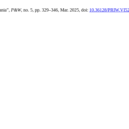
ania”,
P&W
, no. 5, pp. 329–346, Mar. 2025, doi:
10.36128/PRIW.VI52