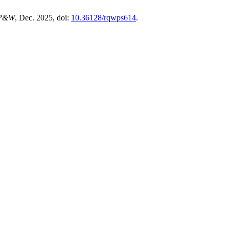
P&W
, Dec. 2025, doi:
10.36128/rqwps614
.