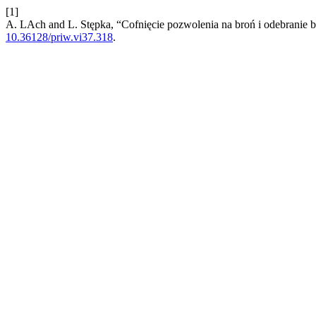
[1]
A. LAch and L. Stępka, “Cofnięcie pozwolenia na broń i odebranie b
10.36128/priw.vi37.318
.