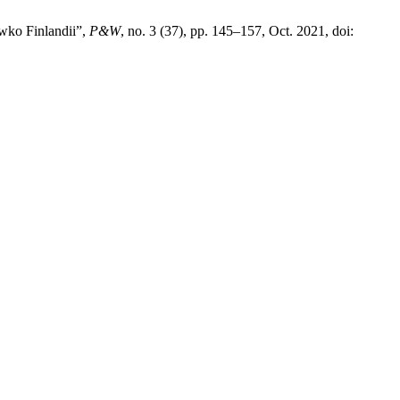
iwko Finlandii”,
P&W
, no. 3 (37), pp. 145–157, Oct. 2021, doi: