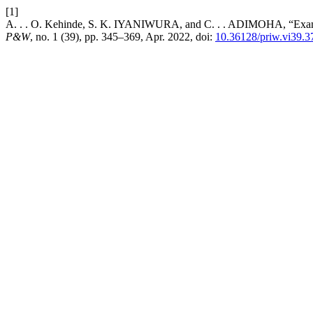
[1]
A. . . O. Kehinde, S. K. IYANIWURA, and C. . . ADIMOHA, “Examinat
P&W
, no. 1 (39), pp. 345–369, Apr. 2022, doi:
10.36128/priw.vi39.3