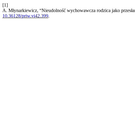
[1]
A. Młynarkiewicz, “Nieudolność wychowawcza rodzica jako przesłan
10.36128/priw.vi42.399
.