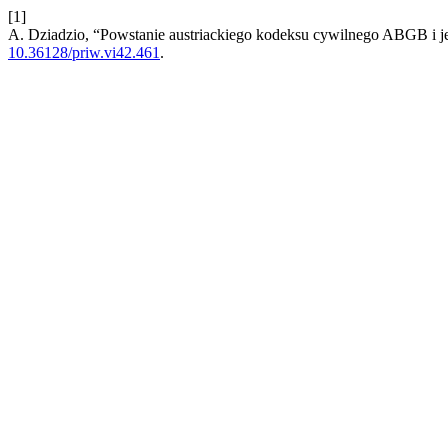
[1]
A. Dziadzio, “Powstanie austriackiego kodeksu cywilnego ABGB i j
10.36128/priw.vi42.461
.