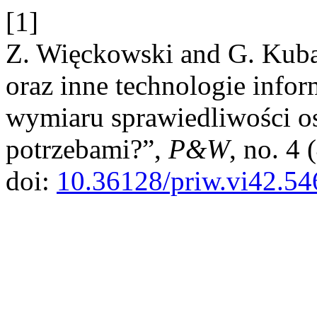
[1]
Z. Więckowski and G. Kubal
oraz inne technologie info
wymiaru sprawiedliwości o
potrzebami?”,
P&W
, no. 4
doi:
10.36128/priw.vi42.54