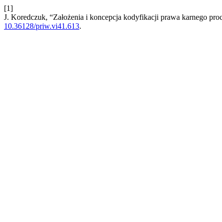
[1]
J. Koredczuk, “Założenia i koncepcja kodyfikacji prawa karnego pr
10.36128/priw.vi41.613
.