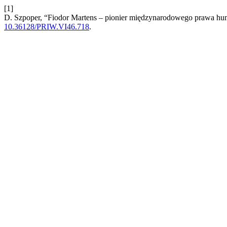
[1]
D. Szpoper, “Fiodor Martens – pionier międzynarodowego prawa hu
10.36128/PRIW.VI46.718
.