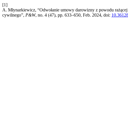
[1]
A. Młynarkiewicz, “Odwołanie umowy darowizny z powodu rażącej n
cywilnego”,
P&W
, no. 4 (47), pp. 633–650, Feb. 2024, doi:
10.3612