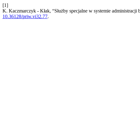
[1]
K. Kaczmarczyk - Kłak, “Służby specjalne w systemie administracj
10.36128/priw.vi32.77
.