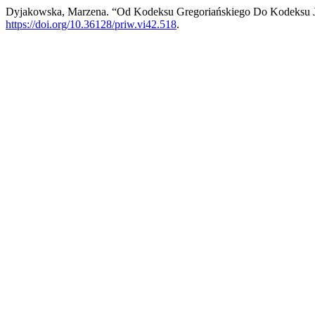
Dyjakowska, Marzena. “Od Kodeksu Gregoriańskiego Do Kodeksu Ju
https://doi.org/10.36128/priw.vi42.518
.