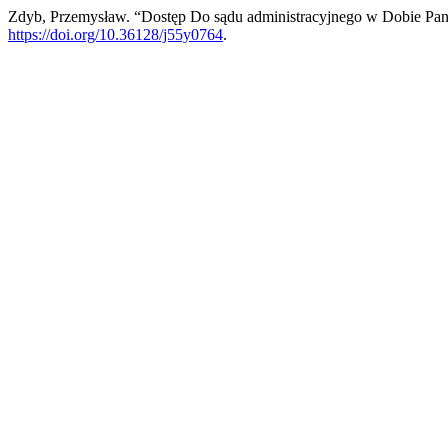
Zdyb, Przemysław. “Dostęp Do sądu administracyjnego w Dobie P
https://doi.org/10.36128/j55y0764
.