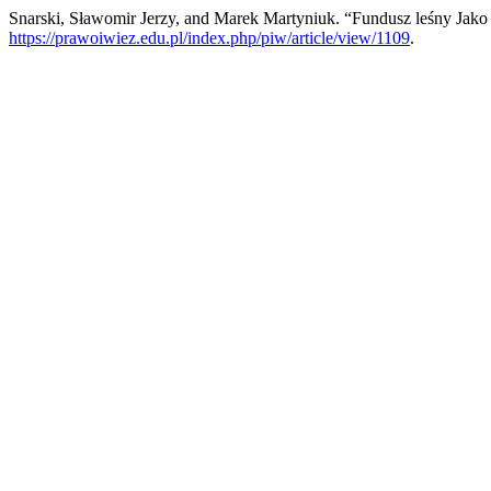
Snarski, Sławomir Jerzy, and Marek Martyniuk. “Fundusz leśny Ja
https://prawoiwiez.edu.pl/index.php/piw/article/view/1109
.