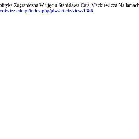
olityka Zagraniczna W ujęciu Stanisława Cata-Mackiewicza Na łama
awoiwiez.edu.pl/index.php/piw/article/view/1386
.