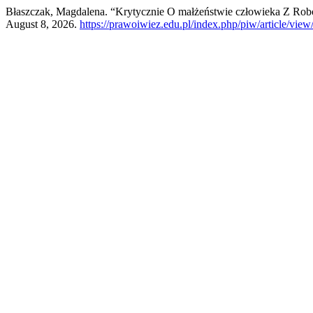
Błaszczak, Magdalena. “Krytycznie O małżeństwie człowieka Z Ro
August 8, 2026.
https://prawoiwiez.edu.pl/index.php/piw/article/view