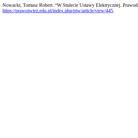
Nowacki, Tomasz Robert. “W Stulecie Ustawy Elektrycznej. Prawod
https://prawoiwiez.edu.pl/index.php/piw/article/view/445
.