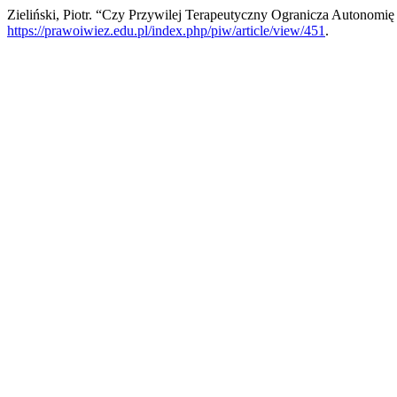
Zieliński, Piotr. “Czy Przywilej Terapeutyczny Ogranicza Autonomię
https://prawoiwiez.edu.pl/index.php/piw/article/view/451
.