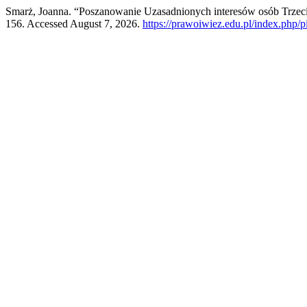
Smarż, Joanna. “Poszanowanie Uzasadnionych interesów osób Trze
156. Accessed August 7, 2026.
https://prawoiwiez.edu.pl/index.php/p