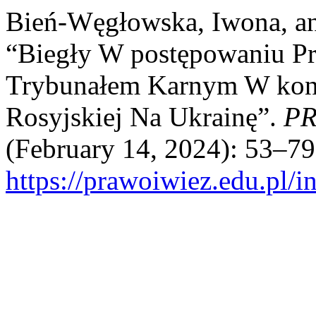
Bień-Węgłowska, Iwona, a
“Biegły W postępowaniu 
Trybunałem Karnym W konte
Rosyjskiej Na Ukrainę”.
PR
(February 14, 2024): 53–79
https://prawoiwiez.edu.pl/i