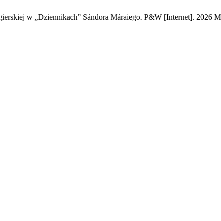
erskiej w „Dziennikach” Sándora Máraiego. P&W [Internet]. 2026 May