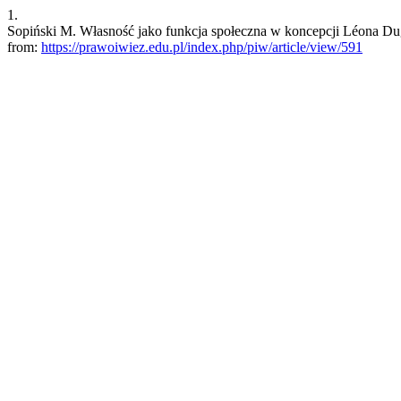
1.
Sopiński M. Własność jako funkcja społeczna w koncepcji Léona Dugu
from:
https://prawoiwiez.edu.pl/index.php/piw/article/view/591