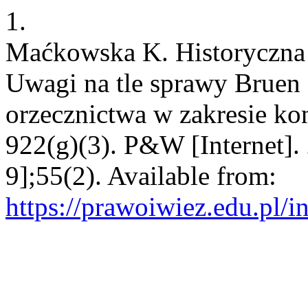
1.
Maćkowska K. Historyczna a
Uwagi na tle sprawy Bruen
orzecznictwa w zakresie kon
922(g)(3). P&W [Internet].
9];55(2). Available from:
https://prawoiwiez.edu.pl/i