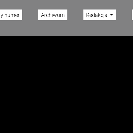
ny numer
Archiwum
Redakcja