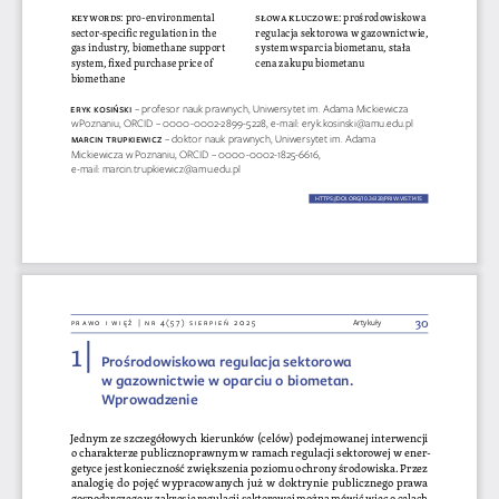
keywords
: pro-environmental 
słowa kluczowe
: prośrodowiskowa 
sector-specific regulation in the 
regulacja sektorowa w gazownictwie, 
gas industry, biomethane support 
system wsparcia biometanu, stała 
system, fixed purchase price of 
cena zakupu biometanu
biomethane
eRYK
 Kosińs
Ki 
– profesor nauk prawnych, Uniwersytet im. Adama Mickiewicza 
w Poznaniu, ORCID – 0000-0002-2899-5228, e-mail: eryk.kosinski@amu.edu.pl
maRciN tRU
pK
ie Wicz 
– doktor nauk prawnych, Uniwersytet im. Adama 
Mickiewicza w Poznaniu, ORCID – 0000-0002-1825-6616, 
e-mail: marcin.trupkiewicz@amu.edu.pl
HTTPS://DOI.ORG/10.36128/PRIW.VI57.
1415
1415
30
prawo i więź | nr 4(57) sierpień 2025
Artykuły
1 | 
Prośrodowiskowa regulacja sektorowa 
w gazownictwie w oparciu o biometan. 
Wprowadzenie
Jednym ze szczegółowych kierunków (celów) podejmowanej interwencji 
o charakterze publicznoprawnym w ramach regulacji sektorowej w ener
-
getyce jest konieczność zwiększenia poziomu ochrony środowiska. Przez 
analogię do pojęć wypracowanych już w doktrynie publicznego prawa 
gospodarczego w zakresie regulacji sektorowej można mówić więc o celach 