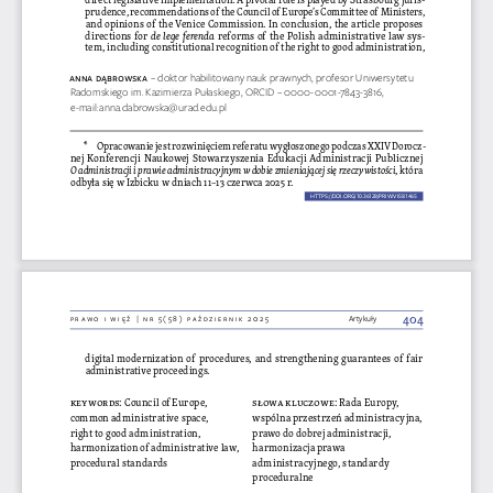
prudence, recommendations of the Council of Europe’s Committee of Ministers, 
and opinions of the Venice Commission. In conclusion, the article proposes 
directions for 
de lege ferenda
 reforms of the Polish administrative law sys
-
tem, including constitutional recognition of the right to good administration, 
aNN
a DąBR
oWsKa 
– doktor habilitowany nauk prawnych, profesor Uniwersytetu 
Radomskiego im. Kazimierza Pułaskiego, ORCID – 0000-0001-7843-3816, 
e-mail: 
anna.dabrowska@urad.edu.pl
   *  Opracowanie jest rozwinięciem referatu wygłoszonego podczas XXIV Dorocz
-
nej Konferencji Naukowej Stowarzyszenia Edukacji Administracji Publicznej 
O administracji i prawie administracyjnym w dobie zmieniającej się rzeczywistości
, która 
odbyła się
w Izbicku w dniach 11–13 czerwca 2025 r.
HTTPS://DOI.ORG/10.36128/PRIW.VI58.
1465
1465
404
prawo i więź | nr 5(58) październik 2025
Artykuły
digital modernization of procedures, and strengthening guarantees of fair 
administrative proceedings.
keywords
: Council of Europe, 
słowa kluczowe
: Rada Europy, 
common administrative space, 
wspólna przestrzeń administracyjna, 
right to good administration, 
prawo do dobrej administracji, 
harmonization of administrative law, 
harmonizacja prawa 
procedural standards
administracyjnego, standardy 
proceduralne