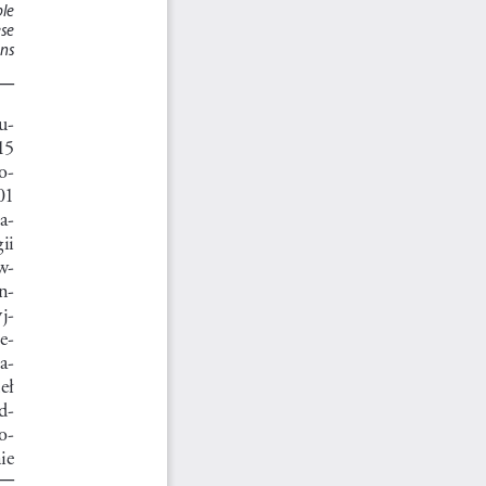
le  
e   
ns  
ku
-
15  
o
-
01  
a
-
i  
w
-
n
-
yj
-
e
-
a
-
eł  
d
-
o
-
e  