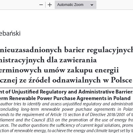
Zoom
Zoom
Out
In
ebański
nieuzasadnionych barier regulacyjnyc
nistracyjnych dla zawierania 
erminowych umów zakupu energii 
ycznej ze źródeł odnawialnych w Polsce
t of Unjustified Regulatory and Administrative Barriers
erm Renewable Power Purchase Agreements in Poland
 author  tries  to  identify  and  assess  unjustified  regulatory  and  administrati
  concluding   long-term   renewable   power   purchase   agreements   in   Poland
ds  to  the  requirement  of  Article  15  section  8  of  Directive  2018/2001  of  t
iament  and  the  Council  (EU)  on  the  promotion  of  the  use  of  energy  fr
rces. The author questions the sufficiency of current legal solutions, prom
ction of renewable energy, to achieve the energy and climate target set by t