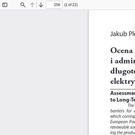
(1 of 22)
Toggle
Find
Previous
Next
Sidebar
Jakub Pl
Ocena 
i admi
długot
elektr
Assessmen
to Long-T
The 
barriers   for 
which  correspon
European  Parl
renewable sou
ing the produ