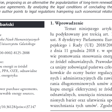
n,  proposing  as  an  alternative  the  popularization  of  long-term  renewab
se   agreements.   By   analyzing   the   legal   conditions   of   concluding   thes
e  author  points  to  legal  regulations  hampering  such  economical  relatio
1. Wprowadzenie
ebański
Temat   niniejszego   arty
łu  podyktowany  jest  treścią  art.  
a
ust.  8  dyrektywy  Parlamentu  Eur
ska Nauk Humanistycznych  
 Uniwersytetu Gdańskiego
pejskiego  i  Rady  (UE)  2018/20
z  dnia  11  grudnia  2018  r.  w  spr
0-0002-8125-2888
wie  promowania  stosowania  energi
ze  źródeł  odnawialnych.  Prawoda
we:
energii ze źródeł 
ca unijny zobowiązał państwa czło
, PPA, OZE, odnawialne 
kowskie  do  oceny  barier  regulac
, energetyka
nych i administracyjnych dla zawi
rania  długoterminowych  umów  z
kupu  energii  elektrycznej  ze  źród
wer purchase agreements, 
ewable energy sources, 
odnawialnych,  usunięcia  nieuzasa
nionych barier oraz ułatwienia up
wszechniania  tych  umów
.  Zgodni
1
rg/10.36128/priw.vi37.147