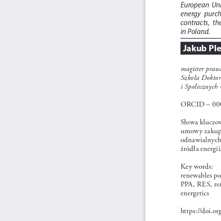
European  Unio
energy   purcha
contracts,  th
in Poland.
Jakub Pl
magister praw
Szkoła Doktor
i Społecznych
ORCID – 000
Słowa kluczo
umowy zakupu 
odnawialnych
źródła energii
Key words: 
renewables po
PPA, RES, ren
energetics
https://doi.o