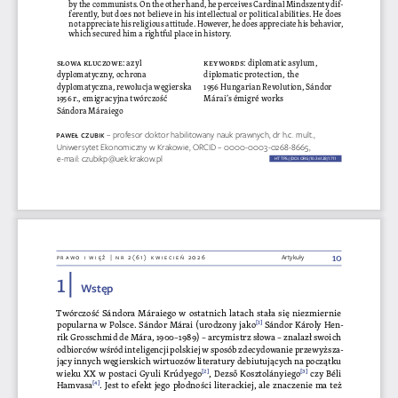
by the communists. On the other hand, he perceives Cardinal Mindszenty dif
-
ferently, but does not believe in his intellectual or political abilities. He does 
not appreciate his religious attitude. However, he does appreciate his behavior, 
which secured him a rightful place in history.
Słowa kluczowe
: azyl 
keyword
S
: diplomatic asylum, 
dyplomatyczny, ochrona 
diplomatic protection, the 
dyplomatyczna, rewolucja węgierska 
1956 Hungarian Revolution, Sándor 
1956 r., emigracyjna twórczość 
Márai’s émigré works
Sándora Máraiego
paWeŁ c
zUB
iK 
– profesor doktor habilitowany nauk prawnych, dr h.c. mult., 
Uniwersytet Ekonomiczny w Krakowie, ORCID – 0000-0003-0268-8665, 
e-mail: 
czubikp@uek.krakow.pl
HTTPS://DOI.ORG/10.36128/
1711
1711
10
prawo i więź | nr 2(61) kwiecień 2026
Artykuły
1 | 
Wstęp
Twórczość Sándora Máraiego w ostatnich latach stała się niezmiernie 
popularna w Polsce. Sándor Márai (urodzony jako
[1]
 Sándor Károly Hen
-
rik Grosschmid de Mára, 1900–1989) – arcymistrz słowa – znalazł swoich 
odbiorców wśród inteligencji polskiej w sposób zdecydowanie przewyższa
-
jący innych węgierskich wirtuozów literatury debiutujących na początku 
wieku XX w postaci Gyuli Krúdyego
[2]
, Dezső Kosztolányiego
[3]
 czy Béli 
Hamvasa
[4]
. Jest to efekt jego płodności literackiej, ale znaczenie ma też 