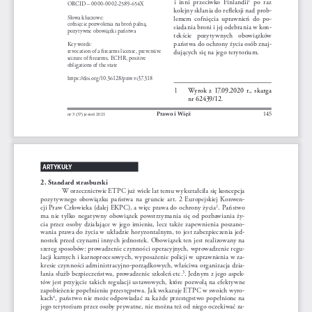
i  inni  przeciwko  Finlandii
  po  raz  
ORCID – 0000-0002-2589-654X
kolejny skłania do refleksji nad prob
-
Słowa kluczowe:
lemem  cofnięcia  uprawnień  do  po
-
cofnięcie pozwolenia na broń palną,  
siadania broni i jej odebrania w kon
-
pozytywne obowiązki państwa
tekście   pozytywnych   obowiązków   
państwa do ochrony życia osób znaj
-
Key words: 
dujących się na jego terytorium.
revocation of a firearms license, preventive 
seizure of firearms, ECHR, positive  
obligations of the state
https://doi.org/10.36128/priw.vi37.318
1 
Wyrok  z  17.09.2020  r.,  skarga  
nr 62439/12
.
Prawo i Więź 
145
nr 3 (37) jesień 2021
ARTYKUŁY
2. Standard strasburski 
W orzecznictwie ETPC już wiele lat temu wykształciła się koncepcja 
pozytywnego  obowiązku  państwa  na  gruncie  art.  2  Europejskiej  Konwen
-
cji Praw Człowieka (dalej EKPC), a więc prawa do ochrony życia
. Państwo 
2
ma  nie  tylko  negatywny  obowiązek  powstrzymania  się  od  pozbawiania  ży
-
cia  przez  osoby  działające  w  jego  imieniu,  lecz  także  zapewnienia  poszano
-
wania prawa do życia w układzie horyzontalnym, to jest zabezpieczenia jed
-
nostek przed czynami innych jednostek. Obowiązek ten jest realizowany na 
szereg sposobów: prowadzenie czynności operacyjnych, wprowadzenie regu
-
lacji karnych i karnoprocesowych, wyposażenie policji w uprawnienia w za
-
kresie czynności administracyjno-porządkowych, właściwa organizacja dzia
-
łania służb bezpieczeństwa, prowadzenie szkoleń etc.
. Jednym z jego aspek
-
3
tów jest przyjęcie takich regulacji ustawowych, które pozwolą na efektywne 
zapobieżenie popełnieniu przestępstwa. Jak wskazuje ETPC w swoich wyro
-
kach
, państwo nie może odpowiadać za każde przestępstwo popełnione na 
4
jego terytorium przez osoby prywatne, nie można też od niego oczekiwać za
-