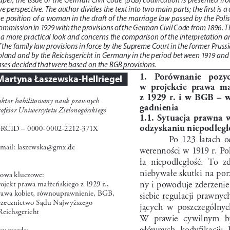
ve perspective. The author divides the text into two main parts; the first is 
he position of a woman in the draft of the marriage law passed by the Polis
ommission in 1929 with the provisions of the German Civil Code from 1896. T
s a more practical look and concerns the comparison of the interpretation a
 the family law provisions in force by the Supreme Court in the former Prussia
oland and by the Reichsgericht in Germany in the period between 1919 and 
ases decided that were based on the BGB provisions. 
1.   Porównanie   pozycj
Martyna Łaszewska-Hellriegel
w  projekcie  prawa  m
z  1929  r.  i  w  BGB  – 
oktor habilitowany nauk prawnych
gadnienia
ofesor Uniwersytetu Zielonogórskiego
1.1.  Sytuacja  prawna  w
odzyskaniu niepodległ
RCID – 0000-0002-2212-371X
Po  123  latach  o
-mail: laszewska@gmx.de
werenności w 1919 r. Po
ła  niepodległość.  To  z
niebywałe skutki na po
łowa kluczowe:
ny i powoduje zderzenie
rojekt prawa małżeńskiego z 1929 r., 
rawa kobiet, równouprawnienie, BGB, 
siebie  regulacji  prawny
rzecznictwo Sądu Najwyższego 
jących  w  poszczególnyc
Reichsgericht
W  prawie  cywilnym  był
głównych  kodyfikacji:  
ey words: 