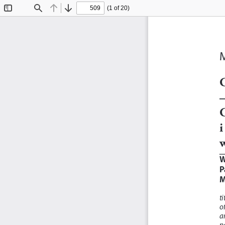
(1 of 20)
Toggle
Find
Previous
Next
Sidebar
M
C
–
C
i
w
W
P
M
ti
o
an
pa