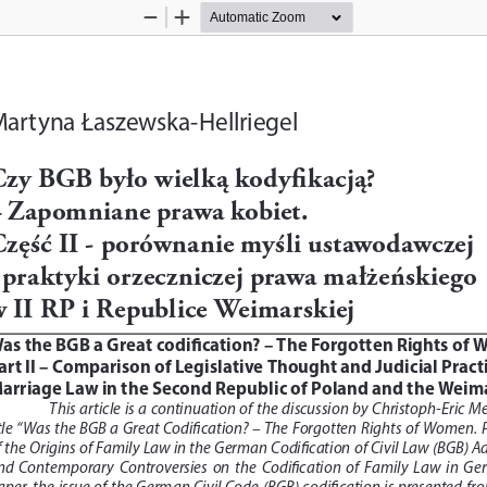
Zoom
Zoom
Out
In
artyna Łaszewska-Hellriegel
zy BGB było wielką kodyfikacją?  
 Zapomniane prawa kobiet.
zęść II - porównanie myśli ustawodawczej  
 praktyki orzeczniczej prawa małżeńskiego 
 II RP i Republice Weimarskiej
as the BGB a Great codification? – The Forgotten Rights of
art II – Comparison of Legislative Thought and Judicial Practi
arriage Law in the Second Republic of Poland and the Weim
This  article  is  a  continuation  of  the  discussion  by  Christoph-Eric  M
tle  “Was  the  BGB  a  Great  Codification?  –  The  Forgotten  Rights  of  Women.  Par
f the Origins of Family Law in the German Codification of Civil Law (BGB) A
d  Contemporary  Controversies  on  the  Codification  of  Family  Law  in  Germa
per,  the  issue  of  the  German  Civil  Code  (BGB)  codification  is  presented  f