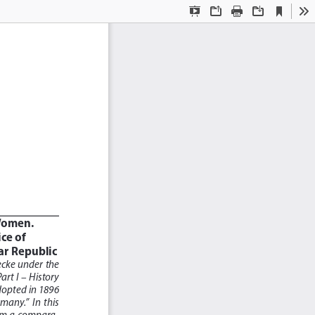
Current
Presentation
Open
Print
Download
To
View
Mode
 
 Women.
ce of 
ar Republic
ecke  under  the  
t  I  –  History  
dopted in 1896 
ny.”  In  this  
rom  a  compara
-