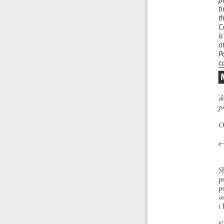
ti
t
C
i
of
P
c
d
pr
O
e
S
p
p
o
i 
K