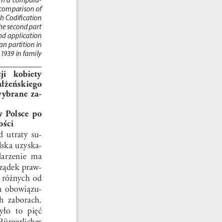
a comparison of 
h Codification 
he second part 
nd application 
n partition in 
1939 in family 
i   kobiety   
ałżeńskiego  
 wybrane  za
-
  Polsce  po  
ości
d  utraty  su
-
lska uzyska
-
darzenie  ma  
rządek praw
-
 różnych od 
ch  obowiązu
-
h  zaborach.  
o  to  pięć  
Bürgerliches  